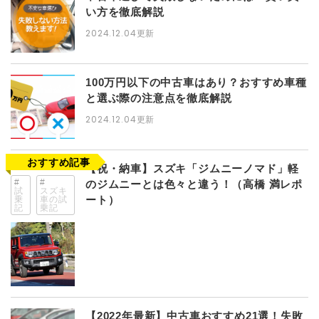
い方を徹底解説
2024.12.04
更新
100万円以下の中古車はあり？おすすめ車種
と選ぶ際の注意点を徹底解説
2024.12.04
更新
【祝・納車】スズキ「ジムニーノマド」軽
のジムニーとは色々と違う！（高橋 満レポ
試
スズキ
ート）
乗
車の試
記
乗記
【2022年最新】中古車おすすめ21選！失敗